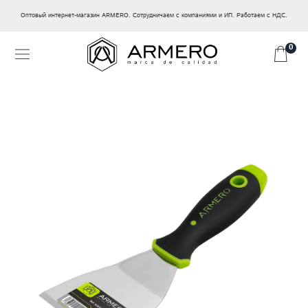
Оптовый интернет-магазин ARMERO. Сотрудничаем с компаниями и ИП. Работаем с НДС.
0