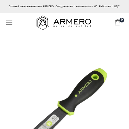
Оптовый интернет-магазин ARMERO. Сотрудничаем с компаниями и ИП. Работаем с НДС.
0