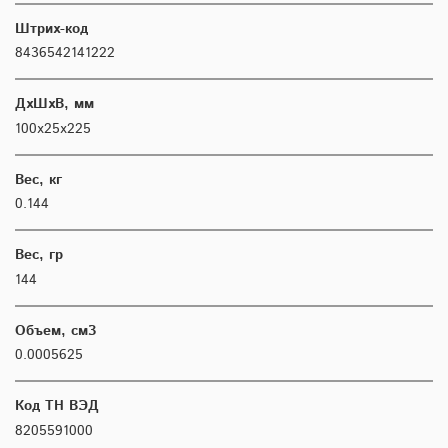
Штрих-код
8436542141222
ДхШхВ, мм
100х25х225
Вес, кг
0.144
Вес, гр
144
Объем, см3
0.0005625
Код ТН ВЭД
8205591000