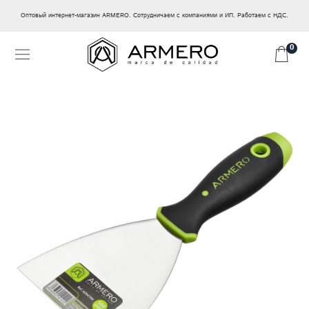
Оптовый интернет-магазин ARMERO. Сотрудничаем с компаниями и ИП. Работаем с НДС.
0