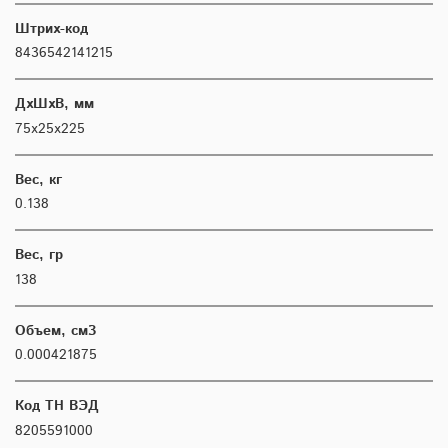
Штрих-код
8436542141215
ДхШхВ, мм
75х25х225
Вес, кг
0.138
Вес, гр
138
Объем, см3
0.000421875
Код ТН ВЭД
8205591000