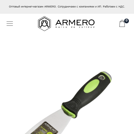
Оптовый интернет-магазин ARMERO. Сотрудничаем с компаниями и ИП. Работаем с НДС.
0