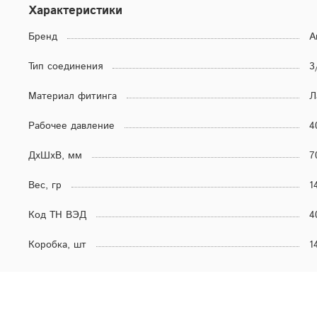
Характеристики
Бренд
A
Тип соединения
3
Материал фитинга
Л
Рабочее давление
4
ДхШхВ, мм
7
Вес, гр
1
Код ТН ВЭД
4
Коробка, шт
1