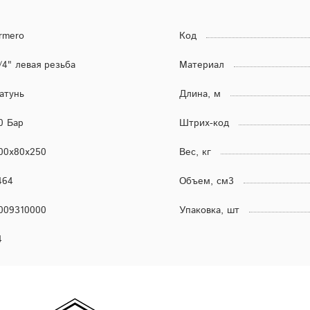
rmero
Код
/4" левая резьба
Материал
атунь
Длина, м
0 Бар
Штрих-код
00х80х250
Вес, кг
464
Объем, см3
009310000
Упаковка, шт
4