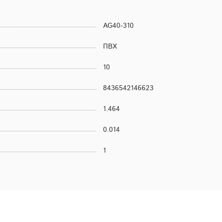
AG40-310
ПВХ
10
8436542146623
1.464
0.014
1