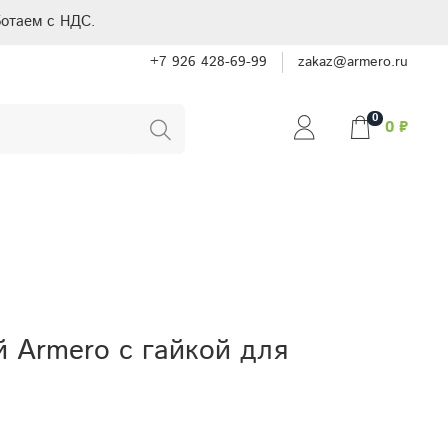
отаем с НДС.
+7 926 428-69-99
zakaz@armero.ru
0
0 ₽
 Armero с гайкой для