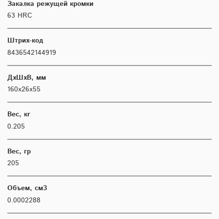
Закалка режущей кромки
63 HRC
Штрих-код
8436542144919
ДхШхВ, мм
160х26х55
Вес, кг
0.205
Вес, гр
205
Объем, см3
0.0002288