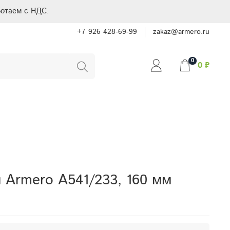
отаем с НДС.
+7 926 428-69-99
zakaz@armero.ru
0
0 ₽
 Armero A541/233, 160 мм