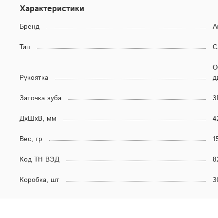
Характеристики
Бренд
A
Тип
С
О
Рукоятка
д
Заточка зуба
3
ДхШхВ, мм
4
Вес, гр
1
Код ТН ВЭД
8
Коробка, шт
3