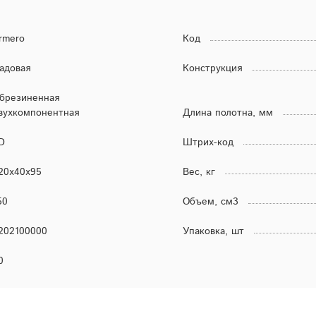
rmero
Код
адовая
Конструкция
брезиненная
вухкомпонентная
Длина полотна, мм
D
Штрих-код
20х40х95
Вес, кг
50
Объем, см3
202100000
Упаковка, шт
0