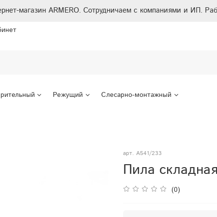
ернет-магазин ARMERO. Сотрудничаем с компаниями и ИП. Раб
бинет
рительный
Режущий
Слесарно-монтажный
арт.
A541/233
Пила складная
(0)